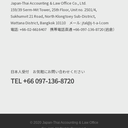
Japan-Thai Accounting & Law Office Co., Ltd.
159/39 Serm-Mit Tower, 25th Floor, Unit no. 2501/4,
Sukhumvit 21 Road, North Klongtoey Sub-District,
Wattana District, Bangkok 10110 メール: jtal@j-t-a-l.com
電話: +66-02-6616407 携帯電話直通 +66-097-136-8720 (岩倉）
日本人受付 お気軽にお問い合わせください
TEL ‭+66 097-136-8720‬
© 2020 Japan-Thai Accounting & Law Office