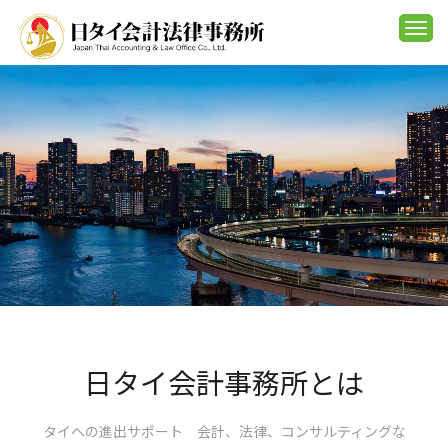
Togg
navi
日タイ会計事務所とは
タイへの進出サポート 会計、法律、コンサルティングな