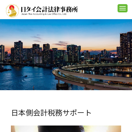
Togg
navi
日本側会計税務サポート