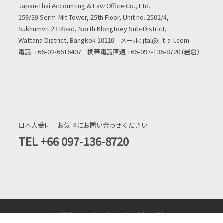
Japan-Thai Accounting & Law Office Co., Ltd.
159/39 Serm-Mit Tower, 25th Floor, Unit no. 2501/4,
Sukhumvit 21 Road, North Klongtoey Sub-District,
Wattana District, Bangkok 10110 メール: jtal@j-t-a-l.com
電話: +66-02-6616407 携帯電話直通 +66-097-136-8720 (岩倉）
日本人受付 お気軽にお問い合わせください
TEL ‭+66 097-136-8720‬
© 2020 Japan-Thai Accounting & Law Office